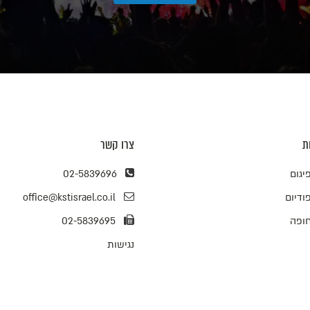
ת
צרו קשר
יגום
02-5839696
ודיום
office@kstisrael.co.il
ופה
02-5839695
נגישות