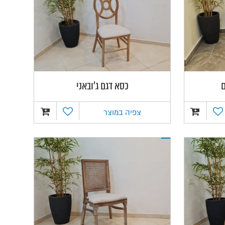
ם
כסא דגם ג'ובאני
צפיה במוצר