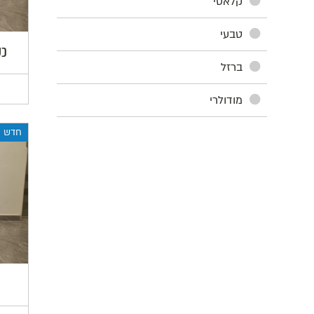
קלאסי
טבעי
כס
ברזל
מודולרי
חדש