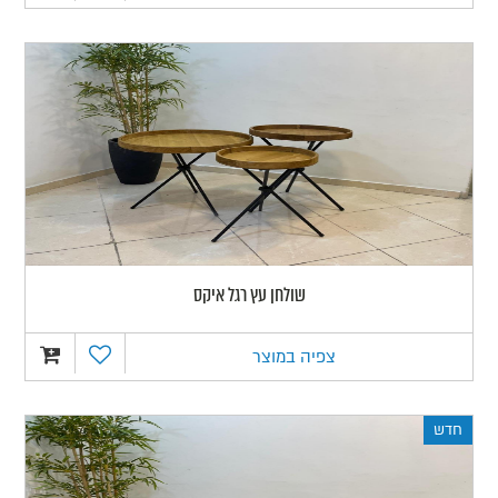
שולחן עץ רגל איקס
צפיה במוצר
חדש