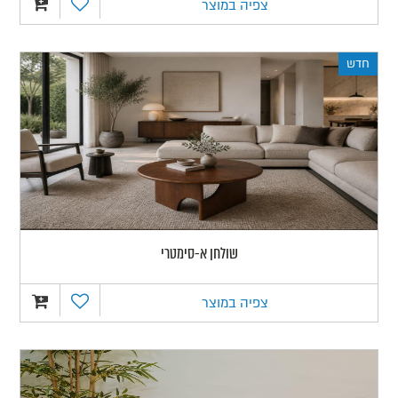
צפיה במוצר
חדש
שולחן א-סימטרי
צפיה במוצר