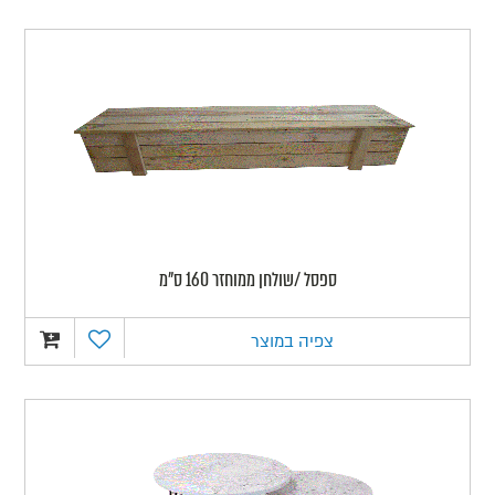
ספסל /שולחן ממוחזר 160 ס"מ
צפיה במוצר