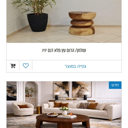
שולחן/ הדום עץ מלא דגם יויו
צפיה במוצר
חדש