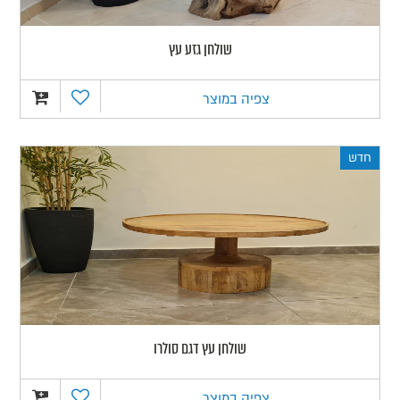
שולחן גזע עץ
צפיה במוצר
חדש
שולחן עץ דגם סולרו
צפיה במוצר