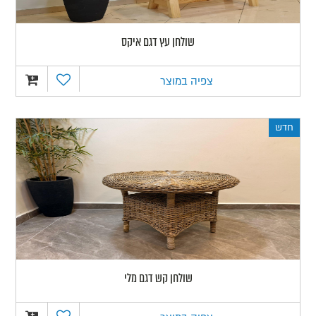
שולחן עץ דגם איקס
צפיה במוצר
חדש
שולחן קש דגם מלי